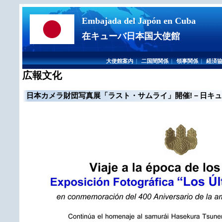
Embajada del Japón en Cuba
在キューバ日本国大使館
大使館案内
|
二国間関係
|
領事関係
|
経済
広報文化
日本カメラ財団写真展「ラスト・サムライ」開催
!
－日キ