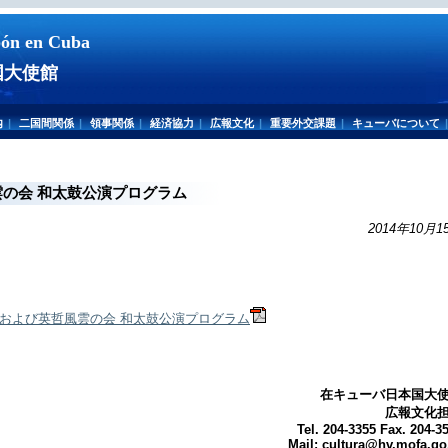
pón en Cuba
国大使館
内
|
二国間関係
|
領事関係
|
経済協力
|
広報文化
|
重要外交課題
|
キューバについて
|
の会 和太鼓公演プログラム
2014年10月1
哲氏および英哲風雲の会 和太鼓公演プログラム
在キューバ日本国大
広報文化
Tel. 204-3355 Fax. 204-3
Mail: cultura@hv.mofa.go