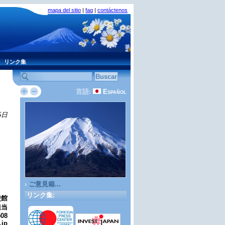
mapa del sitio
|
faq
|
contáctenos
リンク集
言語:
Español
5日
›
ご意見箱...
リンク集:
使館
担当
508
.jp