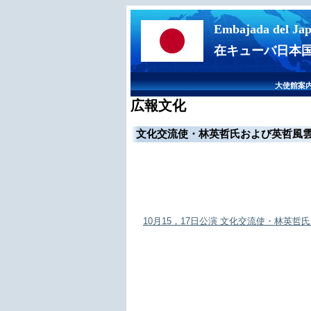
Embajada del Ja
在キューバ日本
大使館案
広報文化
文化交流使・林英哲氏および英哲風雲
10月15，17日公演 文化交流使・林英