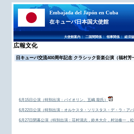
Embajada del Japón en Cuba
在キューバ日本国大使館
大使館案内
|
二国間関係
|
領事関係
|
経済
広報文化
日キューバ交流400周年記念 クラシック音楽公演（福村
6月15日公演（特別出演：バイオリン、五嶋 龍氏）
6月22日公演（特別出演：オルケスタ・ソリスタス・デ・ラ・ア
6月27日閉幕公演（特別出演：荘村清志，鈴木大介，村治奏一，