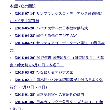
本語講座の開設
[2016-07-14]
サンフランシスコ・デ・アシス修道院に
おける東北写真展
[2016-05-20]
ハバナ大学への日本教材供与式
[2016-04-28]
端午の節句＠アジアの家
[2016-04-23]
サンティアゴ・デ・クーバ柔道100畳供与
式
[2016-04-20]
2017年度 国費留学生（研究留学生）の募
集：締め切り6月16日（木曜日）
[2016-03-03]
ひな祭り＠アジアの家
[2016-02-11]
第25回ハバナ国際図書展おける日本文化
紹介（2月11日～21日）
[2016-01-28]
日本語教室への文房具の供与
[2016-01-06]
日本カレンダー争奪クイズ大会（2016年
1月9日）